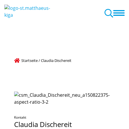
treuung
Eltern
Aktuelles und Termine
Unsere Kooperation
Startseite
/
Claudia Dischereit
Kontakt
Claudia
Dischereit